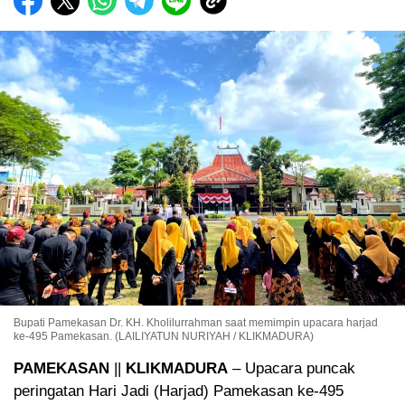
Bupati Pamekasan Dr. KH. Kholilurrahman saat memimpin upacara harjad
ke-495 Pamekasan. (LAILIYATUN NURIYAH / KLIKMADURA)
PAMEKASAN
||
KLIKMADURA
– Upacara puncak
peringatan Hari Jadi (Harjad) Pamekasan ke-495