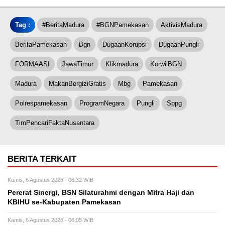
Tag :
#BeritaMadura
#BGNPamekasan
AktivisMadura
BeritaPamekasan
Bgn
DugaanKorupsi
DugaanPungli
FORMAASI
JawaTimur
Klikmadura
KorwilBGN
Madura
MakanBergiziGratis
Mbg
Pamekasan
Polrespamekasan
ProgramNegara
Pungli
Sppg
TimPencariFaktaNusantara
BERITA TERKAIT
Kamis, 6 Agustus 2026 - 06:32 WIB
Pererat Sinergi, BSN Silaturahmi dengan Mitra Haji dan
KBIHU se-Kabupaten Pamekasan
Kamis, 6 Agustus 2026 - 06:05 WIB