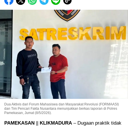
Dua Aktivis dari Forum Mahasiswa dan Masyarakat Revolusi (FORMAASI)
dan Tim Pencari Fakta Nusantara menunjukkan berkas laporan di Polres
Pamekasan, Jumat (8/5/2026).
PAMEKASAN
||
KLIKMADURA
– Dugaan praktik tidak