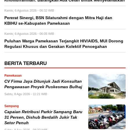
Kholilurrahman: Barangkali Ada Celah untuk Menyelamatkan
Kamis, 6 Agustus 2026 - 06:32 WIB
Pererat Sinergi, BSN Silaturahmi dengan Mitra Haji dan
KBIHU se-Kabupaten Pamekasan
Kamis, 6 Agustus 2026 - 06:05 WIB
Puluhan Warga Pamekasan Terjangkit HIV/AIDS, MUI Dorong
Regulasi Khusus dan Gerakan Kolektif Pencegahan
BERITA TERBARU
Pamekasan
CV Firma Jaya Ditunjuk Jadi Konsultan
Pengawasan Proyek Puskesmas Bulhaj
Sabtu, 8 Agu 2026 - 11:21 WIB
Sampang
Capaian Retribusi Parkir Sampang Baru
31 Persen, Dishub Berdalih Jukir Tak
Setor Penuh
Sabtu, 8 Agu 2026 - 08:32 WIB