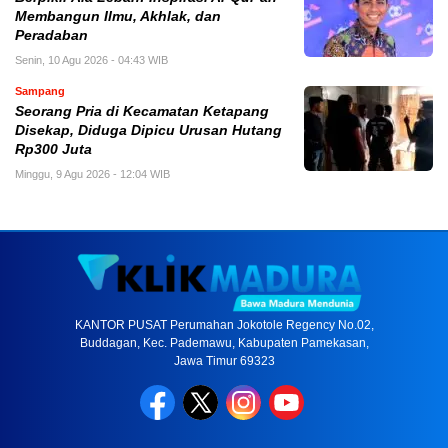
Membangun Ilmu, Akhlak, dan
Peradaban
Senin, 10 Agu 2026 - 04:43 WIB
Sampang
Seorang Pria di Kecamatan Ketapang
Disekap, Diduga Dipicu Urusan Hutang
Rp300 Juta
Minggu, 9 Agu 2026 - 12:04 WIB
KANTOR PUSAT Perumahan Jokotole Regency No.02,
Buddagan, Kec. Pademawu, Kabupaten Pamekasan,
Jawa Timur 69323