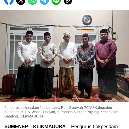
Pengurus Lakpesdam foto bersama Rois Syuriyah PCNU Kabupaten
Sumenep, KH. A. Washil Hasyim, di Ponpes Sumber Payung, Kecamatan
Ganding. (KLIKMADURA)
SUMENEP
||
KLIKMADURA
– Pengurus Lakpesdam