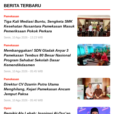
BERITA TERBARU
Pamekasan
Tiga Kali Mediasi Buntu, Sengketa SMK
Kesehatan Nusantara Pamekasan Masuk
Pemeriksaan Pokok Perkara
Senin, 10 Agu 2026 - 13:23 WIB
Pamekasan
Membanggakan! SDN Gladak Anyar 3
Pamekasan Tembus 80 Besar Nasional
Program Sahabat Sekolah Dasar
Kemendikdasmen
Senin, 10 Agu 2026 - 05:45 WIB
Pamekasan
Direktur CV Dzarrin Putra Utama
Menghilang, Kejari Pamekasan Ancam
Jemput Paksa
Senin, 10 Agu 2026 - 05:40 WIB
Opini
Berpikir Ala Lebah: Inspirasi Al-Qur’an