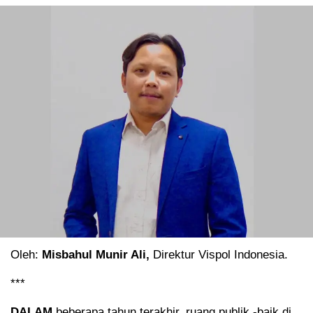
Oleh:
Misbahul Munir Ali,
Direktur Vispol Indonesia.
***
DALAM
beberapa tahun terakhir, ruang publik -baik di