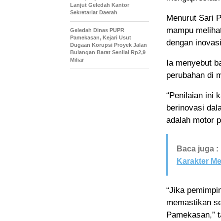
Lanjut Geledah Kantor
Sekretariat Daerah
Menurut Sari P
mampu melihat
Geledah Dinas PUPR
Pamekasan, Kejari Usut
dengan inovas
Dugaan Korupsi Proyek Jalan
Bulangan Barat Senilai Rp2,9
Miliar
Ia menyebut b
perubahan di 
“Penilaian ini
berinovasi da
adalah motor p
Baca juga :
Karakter M
“Jika pemimpin
memastikan sem
Pamekasan,” t