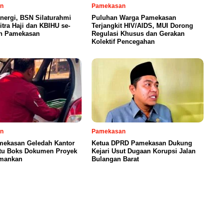
n
Pamekasan
inergi, BSN Silaturahmi
Puluhan Warga Pamekasan
tra Haji dan KBIHU se-
Terjangkit HIV/AIDS, MUI Dorong
n Pamekasan
Regulasi Khusus dan Gerakan
Kolektif Pencegahan
n
Pamekasan
amekasan Geledah Kantor
Ketua DPRD Pamekasan Dukung
atu Boks Dokumen Proyek
Kejari Usut Dugaan Korupsi Jalan
amankan
Bulangan Barat