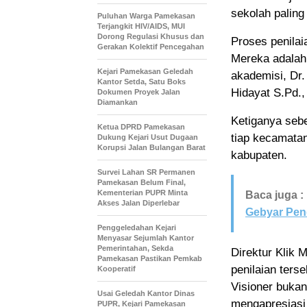
sekolah paling 
Puluhan Warga Pamekasan
Terjangkit HIV/AIDS, MUI
Dorong Regulasi Khusus dan
Proses penilai
Gerakan Kolektif Pencegahan
Mereka adalah 
Kejari Pamekasan Geledah
akademisi, Dr.
Kantor Setda, Satu Boks
Hidayat S.Pd.
Dokumen Proyek Jalan
Diamankan
Ketiganya sebe
Ketua DPRD Pamekasan
tiap kecamatan
Dukung Kejari Usut Dugaan
Korupsi Jalan Bulangan Barat
kabupaten.
Survei Lahan SR Permanen
Pamekasan Belum Final,
Kementerian PUPR Minta
Baca juga :
Akses Jalan Diperlebar
Gebyar Pen
Penggeledahan Kejari
Menyasar Sejumlah Kantor
Pemerintahan, Sekda
Direktur Klik 
Pamekasan Pastikan Pemkab
penilaian ter
Kooperatif
Visioner bukan
Usai Geledah Kantor Dinas
mengapresiasi
PUPR, Kejari Pamekasan