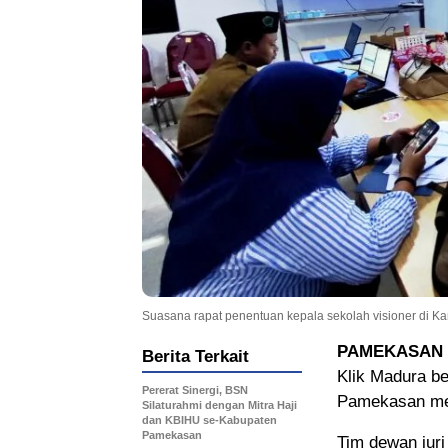
Suasana rapat penentuan kepala sekolah visioner di 
PAMEKASAN
Berita Terkait
Klik Madura b
Pererat Sinergi, BSN
Pamekasan me
Silaturahmi dengan Mitra Haji
dan KBIHU se-Kabupaten
Pamekasan
Tim dewan juri