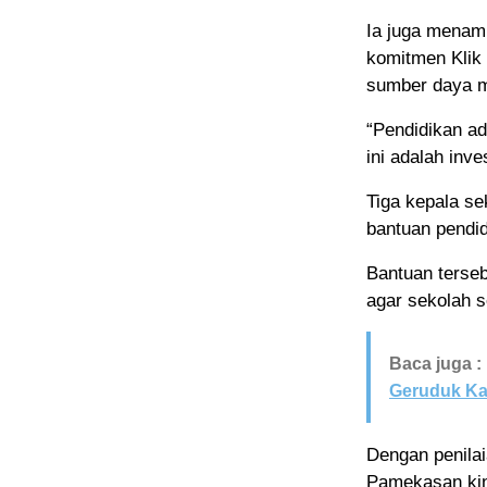
Ia juga menam
komitmen Klik
sumber daya m
“Pendidikan ad
ini adalah inv
Tiga kepala se
bantuan pendid
Bantuan terseb
agar sekolah 
Baca juga :
Geruduk Ka
Dengan penilai
Pamekasan kin