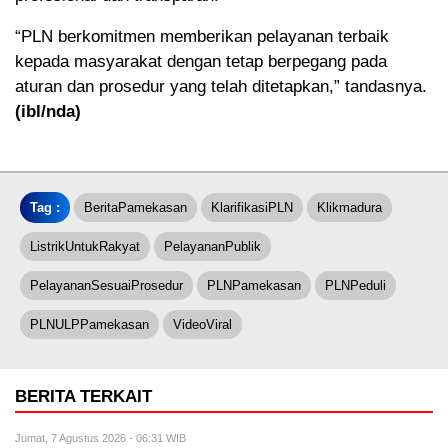
“PLN berkomitmen memberikan pelayanan terbaik
kepada masyarakat dengan tetap berpegang pada
aturan dan prosedur yang telah ditetapkan,” tandasnya.
(ibl/nda)
Tag :
BeritaPamekasan
KlarifikasiPLN
Klikmadura
ListrikUntukRakyat
PelayananPublik
PelayananSesuaiProsedur
PLNPamekasan
PLNPeduli
PLNULPPamekasan
VideoViral
BERITA TERKAIT
Jumat, 7 Agustus 2026 - 06:31 WIB