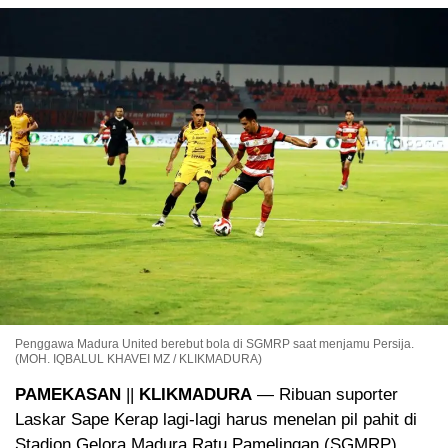
Penggawa Madura United berebut bola di SGMRP saat menjamu Persija.
(MOH. IQBALUL KHAVEI MZ / KLIKMADURA)
PAMEKASAN
||
KLIKMADURA
— Ribuan suporter
Laskar Sape Kerap lagi-lagi harus menelan pil pahit di
Stadion Gelora Madura Ratu Pamelingan (SGMRP),