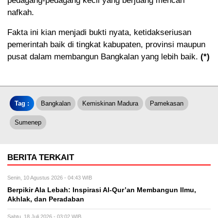
pedagang-pedagang kecil yang berjuang mencari
nafkah.
Fakta ini kian menjadi bukti nyata, ketidakseriusan
pemerintah baik di tingkat kabupaten, provinsi maupun
pusat dalam membangun Bangkalan yang lebih baik.
(*)
Tag :
Bangkalan
Kemiskinan Madura
Pamekasan
Sumenep
BERITA TERKAIT
Senin, 10 Agustus 2026 - 04:43 WIB
Berpikir Ala Lebah: Inspirasi Al-Qur’an Membangun Ilmu,
Akhlak, dan Peradaban
Sabtu, 18 Juli 2026 - 03:02 WIB