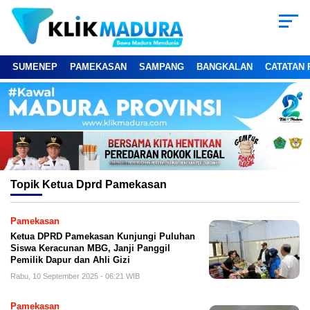
SUMENEP
PAMEKASAN
SAMPANG
BANGKALAN
CATATAN 
Topik
Ketua Dprd Pamekasan
Pamekasan
Ketua DPRD Pamekasan Kunjungi Puluhan
Siswa Keracunan MBG, Janji Panggil
Pemilik Dapur dan Ahli Gizi
Rabu, 10 September 2025 - 06:21 WIB
Pamekasan