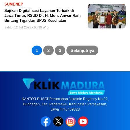
SUMENEP
Sajikan Digitalisasi Layanan Terbaik di
Jawa Timur, RSUD Dr. H. Moh. Anwar Raih
Bintang Tiga dari BPJS Kesehatan
Sabtu, 12 Juli 2025 - 03:30 WIB
Paginasi
pos
1
2
3
Selanjutnya
KANTOR PUSAT Perumahan Jokotole Regency No.02,
Buddagan, Kec. Pademawu, Kabupaten Pamekasan,
Jawa Timur 69323