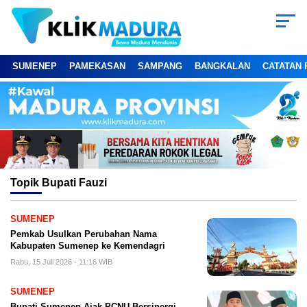
SUMENEP
PAMEKASAN
SAMPANG
BANGKALAN
CATATAN 
Topik
Bupati Fauzi
SUMENEP
Pemkab Usulkan Perubahan Nama
Kabupaten Sumenep ke Kemendagri
Rabu, 15 Juli 2026 - 11:16 WIB
SUMENEP
Bupati Sumenep Ajak PCNU Bersinergi