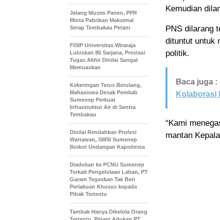
Kemudian dilan
Jelang Musim Panen, PPR
Minta Pabrikan Maksimal
PNS dilarang te
Serap Tembakau Petani
dituntut untuk
FISIP Universitas Wiraraja
politik.
Luluskan 85 Sarjana, Prestasi
Tugas Akhir Dinilai Sangat
Memuaskan
Baca juga :
Kekeringan Terus Berulang,
Mahasiswa Desak Pemkab
Kolaborasi 
Sumenep Perkuat
Infrastruktur Air di Sentra
Tembakau
“Kami menegask
Dinilai Rendahkan Profesi
mantan Kepala
Wartawan, SMSI Sumenep
Boikot Undangan Kapolresta
Diadukan ke PCNU Sumenep
Terkait Pengelolaan Lahan, PT
Garam Tegaskan Tak Beri
Perlakuan Khusus kepada
Pihak Tertentu
Tambak Hanya Dikelola Orang
Tertentu, Petani Adukan PT