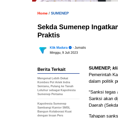
Home
SUMENEP
/
Sekda Sumenep Ingatkan 
Praktis
Klik Madura
- Jurnalis
Minggu, 9 Juli 2023
SUMENEP,
kl
Berita Terkait
Pemerintah Kab
Mengenal Lebih Dekat
dalam politik 
Kombes Pol Ariek Indra
Sentanu, Pulang ke Tanah
Leluhur sebagai Kapolresta
“Sanksi tegas 
Sumenep Pertama
Sanksi akan di
Kapolresta Sumenep
Daerah (Sekda
Sambangi Kantor SMSI,
Bangun Kolaborasi Kuat
Tahapan sanksi 
dengan Insan Pers