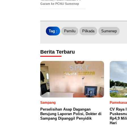
Garam ke PCNU Sumenep
Tag :
Pemilu
Pilkada
Sumenep
Berita Terbaru
Sampang
Pamekasa
Perselisihan Asap Dagangan
CV Raya 
Berujung Laporan Polisi, Dokter di
Puskesma
Sampang Dipanggil Penyidik
Rp4,9 Mil
Hari