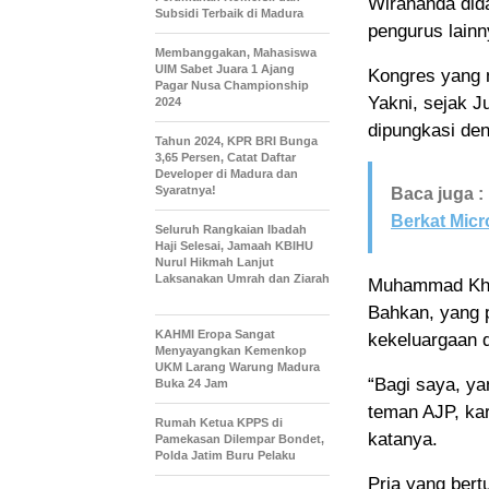
Wirananda dida
Subsidi Terbaik di Madura
pengurus lain
Membanggakan, Mahasiswa
UIM Sabet Juara 1 Ajang
Kongres yang m
Pagar Nusa Championship
Yakni, sejak J
2024
dipungkasi den
Tahun 2024, KPR BRI Bunga
3,65 Persen, Catat Daftar
Developer di Madura dan
Syaratnya!
Baca juga :
Berkat Micr
Seluruh Rangkaian Ibadah
Haji Selesai, Jamaah KBIHU
Nurul Hikmah Lanjut
Laksanakan Umrah dan Ziarah
Muhammad Khai
Bahkan, yang 
KAHMI Eropa Sangat
kekeluargaan d
Menyayangkan Kemenkop
UKM Larang Warung Madura
“Bagi saya, y
Buka 24 Jam
teman AJP, ka
Rumah Ketua KPPS di
katanya.
Pamekasan Dilempar Bondet,
Polda Jatim Buru Pelaku
Pria yang bert