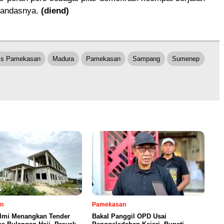
 tandasnya.
(diend)
lis Pamekasan
Madura
Pamekasan
Sampang
Sumenep
n
Pamekasan
Ilmi Menangkan Tender
Bakal Panggil OPD Usai