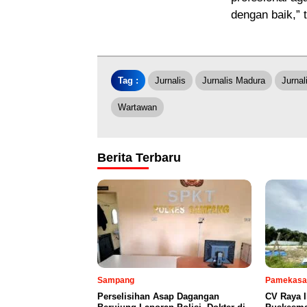
dengan baik,”
Tag :
Jurnalis
Jurnalis Madura
Jurna
Wartawan
Berita Terbaru
Sampang
Pamekasa
Perselisihan Asap Dagangan
CV Raya 