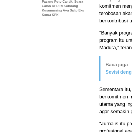
Pasang Foto Cantik, Suara
komitmen menj
Calon DPD RI Kondang
Kusumaning Ayu Salip Eks
terobosan akan
Ketua KPK
berkontribusi 
“Banyak progra
program itu un
Madura,” tera
Baca juga :
Sevisi den
Sementara itu,
berkomitmen me
utama yang ing
agar semakin p
“Jurnalis itu 
profesional ag