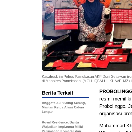
Kasatreskrim Polres Pamekasan AKP Doni Setiawan (rom
di Mapolres Pamekasan. (MOH. IQBALUL KHAVEI MZ 
PROBOLINGG
Berita Terkait
resmi memiliki
Anggota AJP Saling Serang,
Probolinggo, J
Mantan Ketua Alami Cidera
Lengan
organisasi prof
Royal Residence, Bantu
Muhammad Khai
Wujudkan Impianmu Miliki
Perumahan Komersil dan