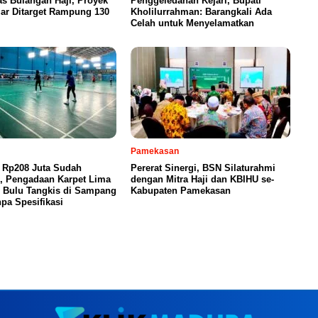
s Bulangan Haji, Proyek
Penggeledahan Kejari, Bupati
iar Ditarget Rampung 130
Kholilurrahman: Barangkali Ada
Celah untuk Menyelamatkan
Pamekasan
 Rp208 Juta Sudah
Pererat Sinergi, BSN Silaturahmi
n, Pengadaan Karpet Lima
dengan Mitra Haji dan KBIHU se-
 Bulu Tangkis di Sampang
Kabupaten Pamekasan
pa Spesifikasi