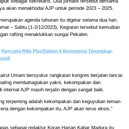
puk sebagai sekretaris. Dua jurnalis tersebut bersama
nya akan menakhodai AJP untuk periode 2023 – 2025.
erupakan agenda tahunan itu digelar selama dua hari.
umat – Sabtu (1-2/12/2023). Kegiatan tersebut kemudian
gan rafting menaklukkan sungai Pekalen.
Rencana Rilis PlayStation 6 Berpotensi Terungkap,
osoft
rul Umam bersyukur rangkaian kongres berjalan lancar.
paling membahagiakan yakni, kekompakan dan
i internal AJP masih terjalin dengan sangat baik.
ang terpenting adalah kekompakan dan keguyuban teman-
rena dengan kekompakan itu, AJP akan terus eksis,”
ugas sebagai redaktur Koran Harian Kabar Madura itu