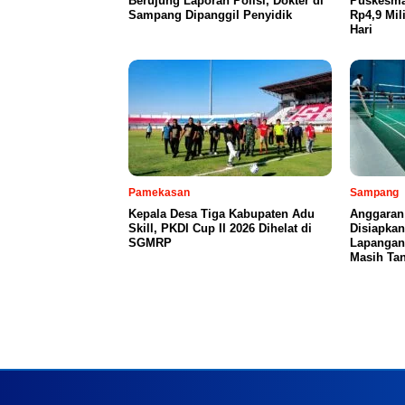
Berujung Laporan Polisi, Dokter di
Puskesma
Sampang Dipanggil Penyidik
Rp4,9 Mil
Hari
Pamekasan
Sampang
Kepala Desa Tiga Kabupaten Adu
Anggaran
Skill, PKDI Cup II 2026 Dihelat di
Disiapka
SGMRP
Lapangan
Masih Tan