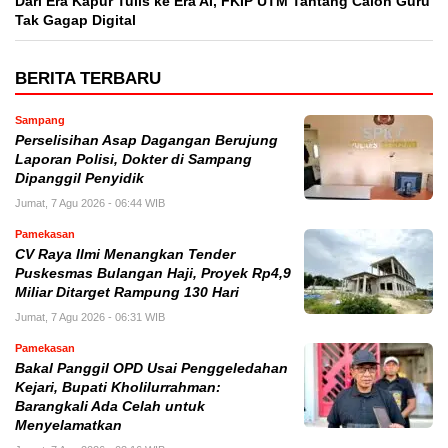
Dari Era Kapur Tulis ke Era AI, FKIP UTM Tantang Calon Guru
Tak Gagap Digital
BERITA TERBARU
Sampang
Perselisihan Asap Dagangan Berujung
Laporan Polisi, Dokter di Sampang
Dipanggil Penyidik
Jumat, 7 Agu 2026 - 06:44 WIB
Pamekasan
CV Raya Ilmi Menangkan Tender
Puskesmas Bulangan Haji, Proyek Rp4,9
Miliar Ditarget Rampung 130 Hari
Jumat, 7 Agu 2026 - 06:31 WIB
Pamekasan
Bakal Panggil OPD Usai Penggeledahan
Kejari, Bupati Kholilurrahman:
Barangkali Ada Celah untuk
Menyelamatkan