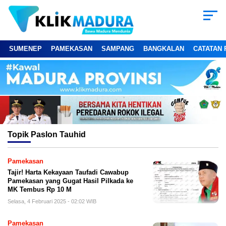
SUMENEP
PAMEKASAN
SAMPANG
BANGKALAN
CATATAN 
Topik
Paslon Tauhid
Pamekasan
Tajir! Harta Kekayaan Taufadi Cawabup
Pamekasan yang Gugat Hasil Pilkada ke
MK Tembus Rp 10 M
Selasa, 4 Februari 2025 - 02:02 WIB
Pamekasan