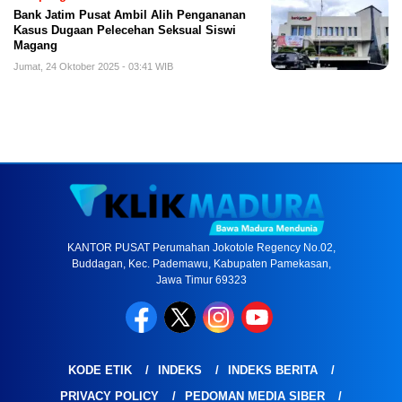
Bank Jatim Pusat Ambil Alih Pengananan
Kasus Dugaan Pelecehan Seksual Siswi
Magang
Jumat, 24 Oktober 2025 - 03:41 WIB
KANTOR PUSAT Perumahan Jokotole Regency No.02,
Buddagan, Kec. Pademawu, Kabupaten Pamekasan,
Jawa Timur 69323
KODE ETIK
INDEKS
INDEKS BERITA
PRIVACY POLICY
PEDOMAN MEDIA SIBER