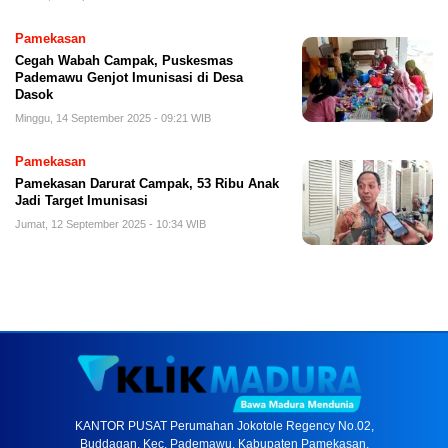
Pamekasan
Cegah Wabah Campak, Puskesmas
Pademawu Genjot Imunisasi di Desa
Dasok
Minggu, 14 September 2025 - 09:21 WIB
Pamekasan
Pamekasan Darurat Campak, 53 Ribu Anak
Jadi Target Imunisasi
Jumat, 12 September 2025 - 10:34 WIB
KANTOR PUSAT Perumahan Jokotole Regency No.02,
Buddagan, Kec. Pademawu, Kabupaten Pamekasan,