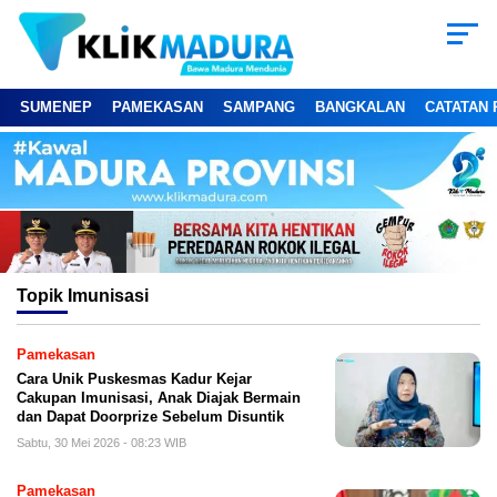
SUMENEP
PAMEKASAN
SAMPANG
BANGKALAN
CATATAN 
Topik
Imunisasi
Pamekasan
Cara Unik Puskesmas Kadur Kejar
Cakupan Imunisasi, Anak Diajak Bermain
dan Dapat Doorprize Sebelum Disuntik
Sabtu, 30 Mei 2026 - 08:23 WIB
Pamekasan