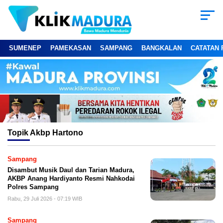
SUMENEP
PAMEKASAN
SAMPANG
BANGKALAN
CATATAN 
Topik
Akbp Hartono
Sampang
Disambut Musik Daul dan Tarian Madura,
AKBP Anang Hardiyanto Resmi Nahkodai
Polres Sampang
Rabu, 29 Juli 2026 - 07:19 WIB
Sampang