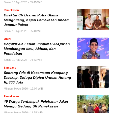
Senin, 10 Agu 2026 - 05:45 WIB
Pamekasan
Direktur CV Dzarrin Putra Utama
Menghilang, Kejari Pamekasan Ancam
Jemput Paksa
Senin, 10 Agu 2026 - 05:40 WIB
Opini
Berpikir Ala Lebah: Inspirasi Al-Qur’an
Membangun Ilmu, Akhlak, dan
Peradaban
Senin, 10 Agu 2026 - 04:43 WIB
Sampang
Seorang Pria di Kecamatan Ketapang
Disekap, Diduga Dipicu Urusan Hutang
Rp300 Juta
Minggu, 9 Agu 2026 - 12:04 WIB
Pamekasan
49 Warga Terdampak Pelebaran Jalan
Menuju Gedung SR Pamekasan
Minggu, 9 Agu 2026 - 11:18 WIB