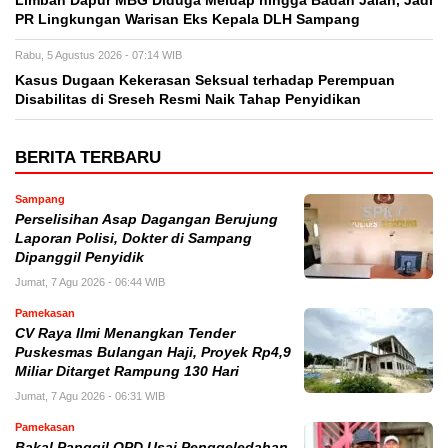
Limbah Dapur MBG Diduga Meluap hingga Badan Jalan, Jadi
PR Lingkungan Warisan Eks Kepala DLH Sampang
Rabu, 5 Agustus 2026 - 07:14 WIB
Kasus Dugaan Kekerasan Seksual terhadap Perempuan
Disabilitas di Sreseh Resmi Naik Tahap Penyidikan
BERITA TERBARU
Sampang
Perselisihan Asap Dagangan Berujung
Laporan Polisi, Dokter di Sampang
Dipanggil Penyidik
Jumat, 7 Agu 2026 - 06:44 WIB
Pamekasan
CV Raya Ilmi Menangkan Tender
Puskesmas Bulangan Haji, Proyek Rp4,9
Miliar Ditarget Rampung 130 Hari
Jumat, 7 Agu 2026 - 06:31 WIB
Pamekasan
Bakal Panggil OPD Usai Penggeledahan