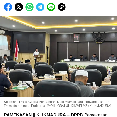
Sekretaris Fraksi Gelora Perjuangan, Nadi Mulyadi saat menyampaikan PU
Fraksi dalam rapat Paripurna. (MOH. IQBALUL KHAVEI MZ / KLIKMADURA)
PAMEKASAN
||
KLIKMADURA
– DPRD Pamekasan