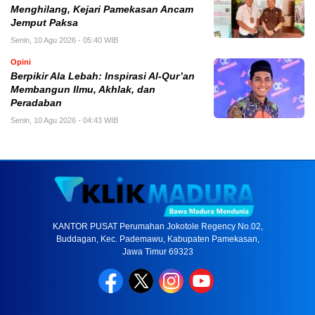
Menghilang, Kejari Pamekasan Ancam
Jemput Paksa
Senin, 10 Agu 2026 - 05:40 WIB
Opini
Berpikir Ala Lebah: Inspirasi Al-Qur’an
Membangun Ilmu, Akhlak, dan
Peradaban
Senin, 10 Agu 2026 - 04:43 WIB
KANTOR PUSAT Perumahan Jokotole Regency No.02,
Buddagan, Kec. Pademawu, Kabupaten Pamekasan,
Jawa Timur 69323