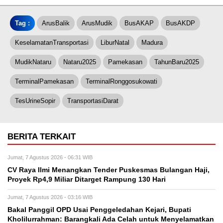
Tag :
ArusBalik
ArusMudik
BusAKAP
BusAKDP
KeselamatanTransportasi
LiburNatal
Madura
MudikNataru
Nataru2025
Pamekasan
TahunBaru2025
TerminalPamekasan
TerminalRonggosukowati
TesUrineSopir
TransportasiDarat
BERITA TERKAIT
Jumat, 7 Agustus 2026 - 06:31 WIB
CV Raya Ilmi Menangkan Tender Puskesmas Bulangan Haji,
Proyek Rp4,9 Miliar Ditarget Rampung 130 Hari
Jumat, 7 Agustus 2026 - 03:16 WIB
Bakal Panggil OPD Usai Penggeledahan Kejari, Bupati
Kholilurrahman: Barangkali Ada Celah untuk Menyelamatkan