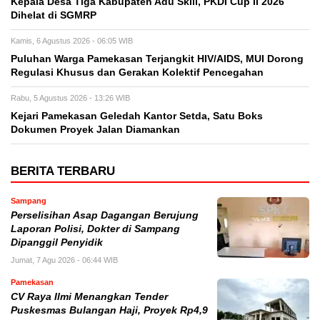
Kepala Desa Tiga Kabupaten Adu Skill, PKDI Cup II 2026
Dihelat di SGMRP
Kamis, 6 Agustus 2026 - 06:05 WIB
Puluhan Warga Pamekasan Terjangkit HIV/AIDS, MUI Dorong
Regulasi Khusus dan Gerakan Kolektif Pencegahan
Rabu, 5 Agustus 2026 - 13:26 WIB
Kejari Pamekasan Geledah Kantor Setda, Satu Boks
Dokumen Proyek Jalan Diamankan
BERITA TERBARU
Sampang
Perselisihan Asap Dagangan Berujung
Laporan Polisi, Dokter di Sampang
Dipanggil Penyidik
Jumat, 7 Agu 2026 - 06:44 WIB
Pamekasan
CV Raya Ilmi Menangkan Tender
Puskesmas Bulangan Haji, Proyek Rp4,9