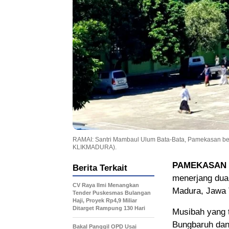
RAMAI: Santri Mambaul Ulum Bata-Bata, Pamekasan ber
KLIKMADURA).
PAMEKASAN |
Berita Terkait
menerjang dua
CV Raya Ilmi Menangkan
Madura, Jawa T
Tender Puskesmas Bulangan
Haji, Proyek Rp4,9 Miliar
Ditarget Rampung 130 Hari
Musibah yang t
Bungbaruh dan
Bakal Panggil OPD Usai