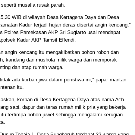
 seperti musalla rusak parah.
 15.30 WIB di wilayah Desa Kertagena Daya dan Desa
matan Kadur terjadi hujan deras disertai angin kencang,”
s Polres Pamekasan AKP Sri Sugiarto usai mendapat
apolsek Kadur AKP Tamsil Effendi.
an angin kencang itu mengakibatkan pohon roboh dan
, kandang dan mushola milik warga dan memporak
nting dan atap rumah warga.
 tidak ada korban jiwa dalam peristiwa ini,” papar mantan
tenan itu.
laskan, korban di Desa Kertagena Daya atas nama Ach.
dang sapi, dapur dan teras rumah milik pria yang bekerja
 itu tertimpa pohon juwet sehingga mengalami kerugian
ta.
 Dusun Tobaja 1, Desa Bungbaruh terdapat 22 warga yang