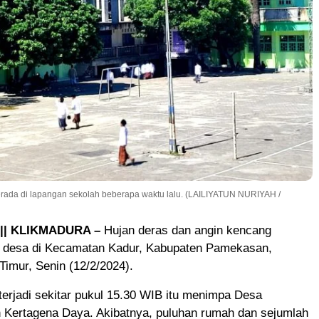
ada di lapangan sekolah beberapa waktu lalu. (LAILIYATUN NURIYAH /
| KLIKMADURA –
Hujan deras dan angin kencang
 desa di Kecamatan Kadur, Kabupaten Pamekasan,
imur, Senin (12/2/2024).
erjadi sekitar pukul 15.30 WIB itu menimpa Desa
 Kertagena Daya. Akibatnya, puluhan rumah dan sejumlah