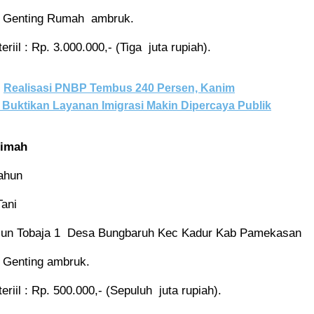
 Genting Rumah ambruk.
riil : Rp. 3.000.000,- (Tiga juta rupiah).
Realisasi PNBP Tembus 240 Persen, Kanim
Buktikan Layanan Imigrasi Makin Dipercaya Publik
limah
ahun
Tani
sun Tobaja 1 Desa Bungbaruh Kec Kadur Kab Pamekasan
Genting ambruk.
riil : Rp. 500.000,- (Sepuluh juta rupiah).