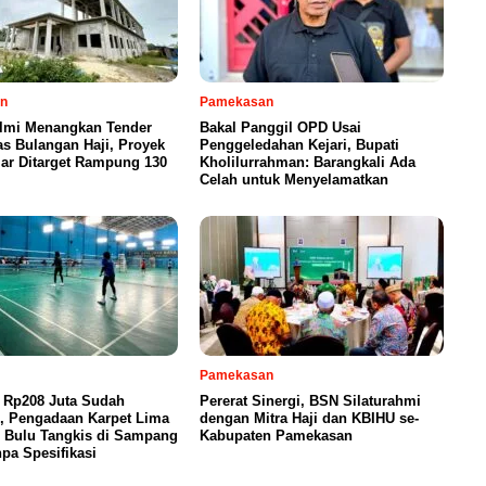
n
Pamekasan
Ilmi Menangkan Tender
Bakal Panggil OPD Usai
s Bulangan Haji, Proyek
Penggeledahan Kejari, Bupati
iar Ditarget Rampung 130
Kholilurrahman: Barangkali Ada
Celah untuk Menyelamatkan
Pamekasan
 Rp208 Juta Sudah
Pererat Sinergi, BSN Silaturahmi
n, Pengadaan Karpet Lima
dengan Mitra Haji dan KBIHU se-
 Bulu Tangkis di Sampang
Kabupaten Pamekasan
pa Spesifikasi