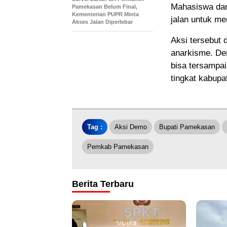
Mahasiswa dari
Pamekasan Belum Final,
Kementerian PUPR Minta
jalan untuk me
Akses Jalan Diperlebar
Aksi tersebut 
anarkisme. De
bisa tersampai
tingkat kabupa
Tag :
Aksi Demo
Bupati Pamekasan
Pemkab Pamekasan
Berita Terbaru