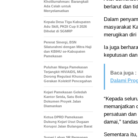
Kholilurrahman: Barangkali
berlarut dan t
Ada Celah untuk
Menyelamatkan
Dalam penyamp
Kepala Desa Tiga Kabupaten
masyarakat Ka
Adu Skill, PKDI Cup II 2026
Dihelat di SGMRP
merugikan diri 
Pererat Sinergi, BSN
Ia juga berhar
Silaturahmi dengan Mitra Haji
dan KBIHU se-Kabupaten
keputusan dan
Pamekasan
Puluhan Warga Pamekasan
Terjangkit HIV/AIDS, MUI
Baca juga :
Dorong Regulasi Khusus dan
Dalami Pro
Gerakan Kolektif Pencegahan
Kejari Pamekasan Geledah
Kantor Setda, Satu Boks
“Kepada selur
Dokumen Proyek Jalan
memanjatkan d
Diamankan
persatuan dan 
Ketua DPRD Pamekasan
damai,” tanda
Dukung Kejari Usut Dugaan
Korupsi Jalan Bulangan Barat
Sementara itu,
Survei Lahan SR Permanen