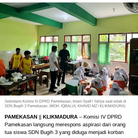
Sekretaris Komisi IV DPRD Pamekasan, Imam Syafi’i Yahya saat sidak di
SDN Bugih 3 Pamekasan. (MOH. IQBALUL KHAVEI MZ / KLIKMADURA)
PAMEKASAN
||
KLIKMADURA
– Komisi IV DPRD
Pamekasan langsung merespons aspirasi dari orang
tua siswa SDN Bugih 3 yang diduga menjadi korban