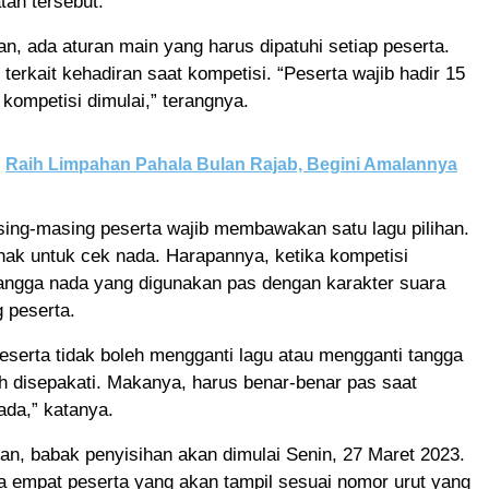
tan tersebut.
n, ada aturan main yang harus dipatuhi setiap peserta.
 terkait kehadiran saat kompetisi. “Peserta wajib hadir 15
kompetisi dimulai,” terangnya.
Raih Limpahan Pahala Bulan Rajab, Begini Amalannya
ing-masing peserta wajib membawakan satu lagu pilihan.
hak untuk cek nada. Harapannya, ketika kompetisi
tangga nada yang digunakan pas dengan karakter suara
 peserta.
eserta tidak boleh mengganti lagu atau mengganti tangga
h disepakati. Makanya, harus benar-benar pas saat
ada,” katanya.
an, babak penyisihan akan dimulai Senin, 27 Maret 2023.
da empat peserta yang akan tampil sesuai nomor urut yang