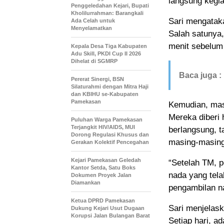
langsung kegia
Penggeledahan Kejari, Bupati
Kholilurrahman: Barangkali
Sari mengataka
Ada Celah untuk
Menyelamatkan
Salah satunya,
menit sebelum 
Kepala Desa Tiga Kabupaten
Adu Skill, PKDI Cup II 2026
Dihelat di SGMRP
Baca juga :
Pererat Sinergi, BSN
Silaturahmi dengan Mitra Haji
dan KBIHU se-Kabupaten
Pamekasan
Kemudian, mas
Mereka diberi 
Puluhan Warga Pamekasan
Terjangkit HIV/AIDS, MUI
berlangsung, 
Dorong Regulasi Khusus dan
masing-masing
Gerakan Kolektif Pencegahan
Kejari Pamekasan Geledah
“Setelah TM, p
Kantor Setda, Satu Boks
nada yang tela
Dokumen Proyek Jalan
Diamankan
pengambilan n
Ketua DPRD Pamekasan
Sari menjelask
Dukung Kejari Usut Dugaan
Korupsi Jalan Bulangan Barat
Setiap hari, a