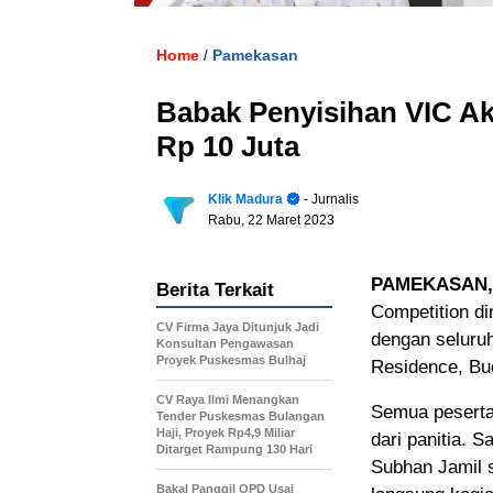
Home
Pamekasan
/
Babak Penyisihan VIC Ak
Rp 10 Juta
Klik Madura
- Jurnalis
Rabu, 22 Maret 2023
PAMEKASAN,
Berita Terkait
Competition di
CV Firma Jaya Ditunjuk Jadi
dengan seluruh
Konsultan Pengawasan
Proyek Puskesmas Bulhaj
Residence, B
CV Raya Ilmi Menangkan
Semua peserta
Tender Puskesmas Bulangan
Haji, Proyek Rp4,9 Miliar
dari panitia. 
Ditarget Rampung 130 Hari
Subhan Jamil 
Bakal Panggil OPD Usai