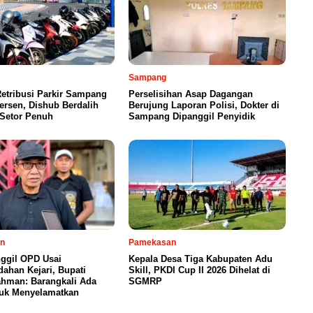
Sampang
etribusi Parkir Sampang
Perselisihan Asap Dagangan
ersen, Dishub Berdalih
Berujung Laporan Polisi, Dokter di
 Setor Penuh
Sampang Dipanggil Penyidik
n
Pamekasan
ggil OPD Usai
Kepala Desa Tiga Kabupaten Adu
ahan Kejari, Bupati
Skill, PKDI Cup II 2026 Dihelat di
ahman: Barangkali Ada
SGMRP
tuk Menyelamatkan