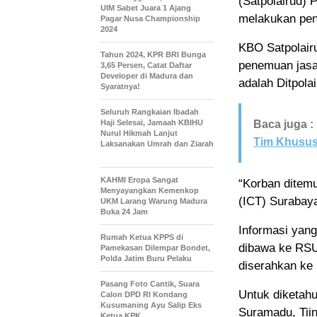
(Satpolairud)
UIM Sabet Juara 1 Ajang
melakukan penc
Pagar Nusa Championship
2024
KBO Satpolair
Tahun 2024, KPR BRI Bunga
penemuan jasa
3,65 Persen, Catat Daftar
Developer di Madura dan
adalah Ditpola
Syaratnya!
Seluruh Rangkaian Ibadah
Haji Selesai, Jamaah KBIHU
Baca juga :
Nurul Hikmah Lanjut
Tim Khusu
Laksanakan Umrah dan Ziarah
KAHMI Eropa Sangat
“Korban ditemu
Menyayangkan Kemenkop
(ICT) Surabaya
UKM Larang Warung Madura
Buka 24 Jam
Informasi yang
Rumah Ketua KPPS di
dibawa ke RSU
Pamekasan Dilempar Bondet,
Polda Jatim Buru Pelaku
diserahkan ke 
Pasang Foto Cantik, Suara
Untuk diketah
Calon DPD RI Kondang
Kusumaning Ayu Salip Eks
Suramadu, Tiin
Ketua KPK