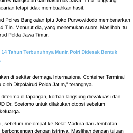
 Polres Bangkalan dan Basarnas Jawa Timur langsung
arian tetapi tidak membuahkan hasil.
ud Polres Bangkalan Iptu Joko Purwowidodo membenarkan
d Tiin. Menurut dia, yang menemukan suami Maslihah itu
irud Polda Jawa Timur.
14 Tahun Terbunuhnya Munir, Polri Didesak Bentuk
s
kan di sekitar dermaga Internasional Conteiner Terminal
 oleh Ditpolairud Polda Jatim,” terangnya.
 diterima di lapangan, korban langsung dievakuasi dan
D Dr. Soetomo untuk dilakukan otopsi sebelum
keluarga.
ui, sebelum melompat ke Selat Madura dari Jembatan
 berboncengan dengan istrinya, Maslihah dengan tujuan