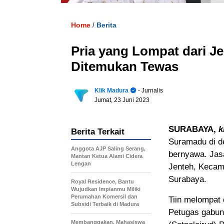
Home
Berita
/
Pria yang Lompat dari J
Ditemukan Tewas
Klik Madura
- Jurnalis
Jumat, 23 Juni 2023
SURABAYA,
k
Berita Terkait
Suramadu di de
Anggota AJP Saling Serang,
bernyawa. Jasa
Mantan Ketua Alami Cidera
Lengan
Jenteh, Kecama
Surabaya.
Royal Residence, Bantu
Wujudkan Impianmu Miliki
Perumahan Komersil dan
Tiin melompat
Subsidi Terbaik di Madura
Petugas gabung
Membanggakan, Mahasiswa