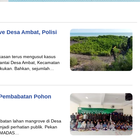
e Desa Ambat, Polisi
san terus mengusut kasus
antai Desa Ambat, Kecamatan
lakukan. Bahkan, sejumlah…
 Pembabatan Pohon
atan lahan mangrove di Desa
adi perhatian publik. Pekan
an MADAS…