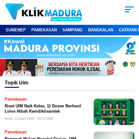
SUMENEP
PAMEKASAN
SAMPANG
BANGKALAN
CATATAN 
Topik
Uim
Pamekasan
Riset UIM Naik Kelas, 11 Dosen Berhasil
Lolos Hibah Kemdiktisaintek
Senin, 13 April 2026 - 03:12 WIB
Pamekasan
Peringati Malam Nuzulul Qur’an, UIM