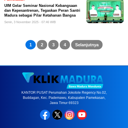
UIM Gelar Seminar Nasional Kebangsaan
dan Kepesantrenan, Tegaskan Peran Santri
Madura sebagai Pilar Ketahanan Bangsa
Senin, 3 November 2025 - 07:46 WIB
Paginasi
pos
1
2
3
4
Selanjutnya
KANTOR PUSAT Perumahan Jokotole Regency No.02,
Buddagan, Kec. Pademawu, Kabupaten Pamekasan,
Jawa Timur 69323