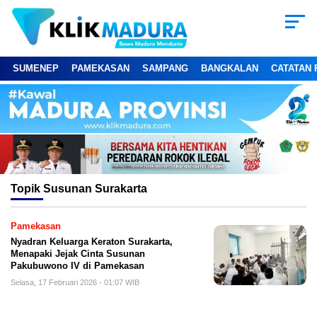
SUMENEP
PAMEKASAN
SAMPANG
BANGKALAN
CATATAN 
Topik
Susunan Surakarta
Pamekasan
Nyadran Keluarga Keraton Surakarta,
Menapaki Jejak Cinta Susunan
Pakubuwono IV di Pamekasan
Selasa, 17 Februari 2026 - 01:07 WIB