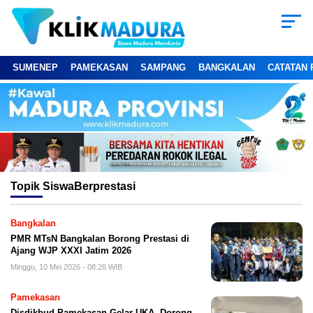
SUMENEP
PAMEKASAN
SAMPANG
BANGKALAN
CATATAN 
Topik
SiswaBerprestasi
Bangkalan
PMR MTsN Bangkalan Borong Prestasi di
Ajang WJP XXXI Jatim 2026
Minggu, 10 Mei 2026 - 08:26 WIB
Pamekasan
Disdikbud Pamekasan Gelar UKA, Dorong