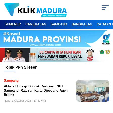
SUMENEP
PAMEKASAN
SAMPANG
BANGKALAN
CATATAN 
Topik
Pkh Sreseh
Sampang
Aktivis Ungkap Bobrok Realisasi PKH di
Sampang, Ratusan Kartu Dipegang Agen
Brilink
Rabu, 1 Oktober 2025 - 13:49 WIB