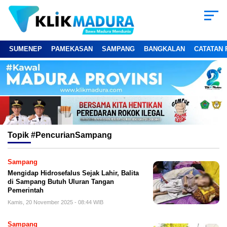
SUMENEP
PAMEKASAN
SAMPANG
BANGKALAN
CATATAN 
Topik
#PencurianSampang
Sampang
Mengidap Hidrosefalus Sejak Lahir, Balita
di Sampang Butuh Uluran Tangan
Pemerintah
Kamis, 20 November 2025 - 08:44 WIB
Sampang