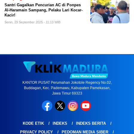
Santri Gagalkan Pencurian AC di Ponpes
Al-Haramain Sampang, Pelaku Lari Kocar-
Kacir!
Senin, 29 September 2025 - 11:13 WIB
KANTOR PUSAT Perumahan Jokotole Regency No.02,
Buddagan, Kec. Pademawu, Kabupaten Pamekasan,
Jawa Timur 69323
KODE ETIK
INDEKS
INDEKS BERITA
PRIVACY POLICY
PEDOMAN MEDIA SIBER