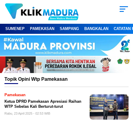
SUMENEP
PAMEKASAN
SAMPANG
BANGKALAN
CATATAN 
Topik
Opini Wtp Pamekasan
Pamekasan
Ketua DPRD Pamekasan Apresiasi Raihan
WTP Sebelas Kali Berturut-turut
Rabu, 23 April 2025 - 02:53 WIB