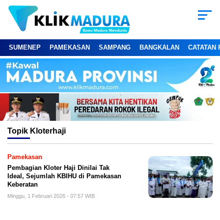
SUMENEP
PAMEKASAN
SAMPANG
BANGKALAN
CATATAN 
Topik
Kloterhaji
Pamekasan
Pembagian Kloter Haji Dinilai Tak
Ideal, Sejumlah KBIHU di Pamekasan
Keberatan
Minggu, 1 Februari 2026 - 07:57 WIB