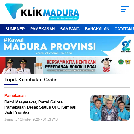
SUMENEP
PAMEKASAN
SAMPANG
BANGKALAN
CATATAN 
Topik
Kesehatan Gratis
Pamekasan
Demi Masyarakat, Partai Gelora
Pamekasan Desak Status UHC Kembali
Jadi Prioritas
Jumat, 17 Oktober 2025 - 04:13 WIB