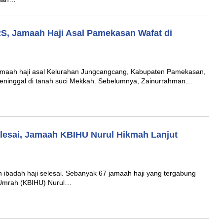
S, Jamaah Haji Asal Pamekasan Wafat di
aah haji asal Kelurahan Jungcangcang, Kabupaten Pamekasan,
ninggal di tanah suci Mekkah. Sebelumnya, Zainurrahman…
elesai, Jamaah KBIHU Nurul Hikmah Lanjut
badah haji selesai. Sebanyak 67 jamaah haji yang tergabung
 Umrah (KBIHU) Nurul…