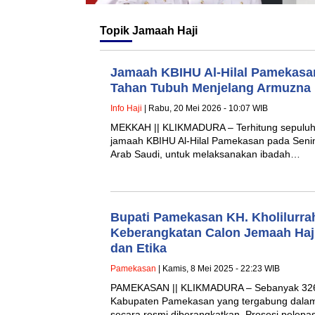
Topik
Jamaah Haji
Jamaah KBIHU Al-Hilal Pamekasa
Tahan Tubuh Menjelang Armuzna
Info Haji
| Rabu, 20 Mei 2026 - 10:07 WIB
MEKKAH || KLIKMADURA – Terhitung sepuluh 
jamaah KBIHU Al-Hilal Pamekasan pada Senin
Arab Saudi, untuk melaksanakan ibadah…
Bupati Pamekasan KH. Kholilurr
Keberangkatan Calon Jemaah Haji 
dan Etika
Pamekasan
| Kamis, 8 Mei 2025 - 22:23 WIB
PAMEKASAN || KLIKMADURA – Sebanyak 326 c
Kabupaten Pamekasan yang tergabung dalam 
secara resmi diberangkatkan. Prosesi pelep