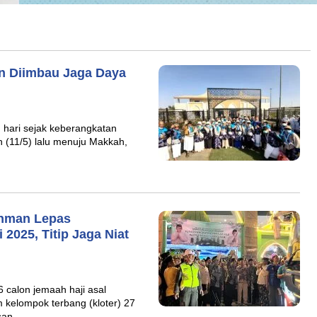
n Diimbau Jaga Daya
hari sejak keberangkatan
 (11/5) lalu menuju Makkah,
ahman Lepas
2025, Titip Jaga Niat
alon jemaah haji asal
kelompok terbang (kloter) 27
asan…