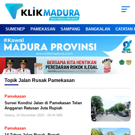
SUMENEP
PAMEKASAN
SAMPANG
BANGKALAN
CATATAN 
Topik
Jalan Rusak Pamekasan
Pamekasan
Survei Kondisi Jalan di Pamekasan Telan
Anggaran Ratusan Juta Rupiah
Selasa, 16 Desember 2025 - 09:44 WIB
Pamekasan
14 Tahun Jalan Rusak, Bupati