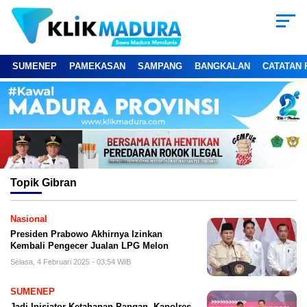
SUMENEP
PAMEKASAN
SAMPANG
BANGKALAN
CATATAN 
Topik
Gibran
Nasional
Presiden Prabowo Akhirnya Izinkan
Kembali Pengecer Jualan LPG Melon
Selasa, 4 Februari 2025 - 03:54 WIB
SUMENEP
Jadi Inisiator Ketahanan Pangan, Kapolres