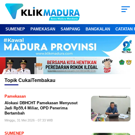
SUMENEP
PAMEKASAN
SAMPANG
BANGKALAN
CATATAN 
Topik
CukaiTembakau
Pamekasan
Alokasi DBHCHT Pamekasan Menyusut
Jadi Rp59,4 Miliar, OPD Penerima
Bertambah
Minggu, 31 Mei 2026 - 07:33 WIB
SUMENEP