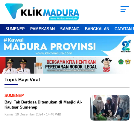
SUMENEP
PAMEKASAN
SAMPANG
BANGKALAN
CATATAN 
Topik
Bayi Viral
SUMENEP
Bayi Tak Berdosa Ditemukan di Masjid Al-
Kautsar Sumenep
Kamis, 19 Desember 2024 - 14:48 WIB