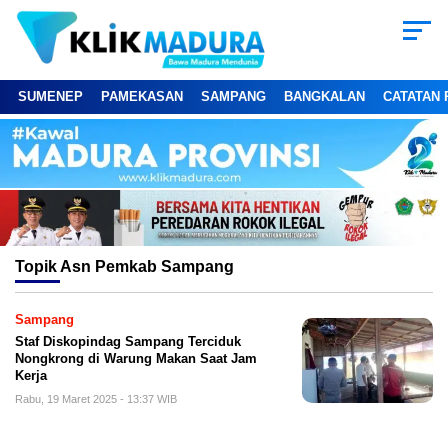
SUMENEP
PAMEKASAN
SAMPANG
BANGKALAN
CATATAN 
Topik
Asn Pemkab Sampang
Sampang
Staf Diskopindag Sampang Terciduk
Nongkrong di Warung Makan Saat Jam
Kerja
Rabu, 19 Maret 2025 - 13:37 WIB