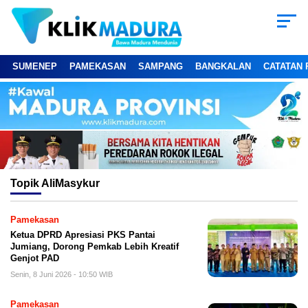
SUMENEP
PAMEKASAN
SAMPANG
BANGKALAN
CATATAN 
Topik
AliMasykur
Pamekasan
Ketua DPRD Apresiasi PKS Pantai
Jumiang, Dorong Pemkab Lebih Kreatif
Genjot PAD
Senin, 8 Juni 2026 - 10:50 WIB
Pamekasan