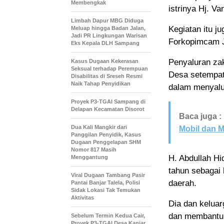
Membengkak
istrinya Hj. Va
Limbah Dapur MBG Diduga
Kegiatan itu j
Meluap hingga Badan Jalan,
Jadi PR Lingkungan Warisan
Forkopimcam J
Eks Kepala DLH Sampang
Penyaluran zak
Kasus Dugaan Kekerasan
Seksual terhadap Perempuan
Desa setempat.
Disabilitas di Sreseh Resmi
Naik Tahap Penyidikan
dalam menyalu
Proyek P3-TGAI Sampang di
Delapan Kecamatan Disorot
Baca juga :
Dua Kali Mangkir dari
Mobil dan M
Panggilan Penyidik, Kasus
Dugaan Penggelapan SHM
Nomor 817 Masih
H. Abdullah Hi
Menggantung
tahun sebagai 
Viral Dugaan Tambang Pasir
daerah.
Pantai Banjar Talela, Polisi
Sidak Lokasi Tak Temukan
Aktivitas
Dia dan keluar
dan membantu 
Sebelum Termin Kedua Cair,
Proyek P3-TGAI Desa Kanjar