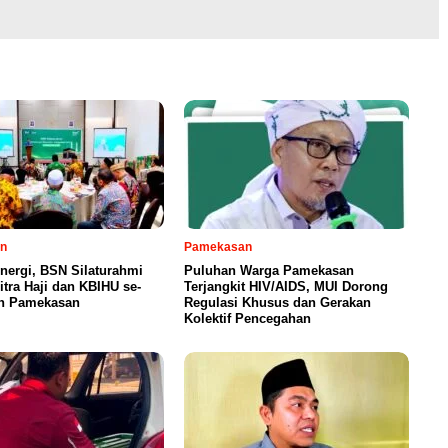
n
Pamekasan
inergi, BSN Silaturahmi
Puluhan Warga Pamekasan
tra Haji dan KBIHU se-
Terjangkit HIV/AIDS, MUI Dorong
n Pamekasan
Regulasi Khusus dan Gerakan
Kolektif Pencegahan