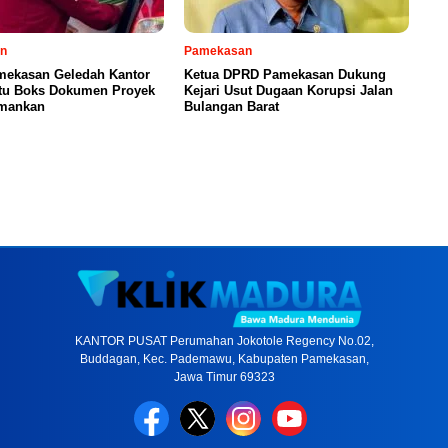
n
Pamekasan
amekasan Geledah Kantor
Ketua DPRD Pamekasan Dukung
atu Boks Dokumen Proyek
Kejari Usut Dugaan Korupsi Jalan
amankan
Bulangan Barat
KANTOR PUSAT Perumahan Jokotole Regency No.02,
Buddagan, Kec. Pademawu, Kabupaten Pamekasan,
Jawa Timur 69323