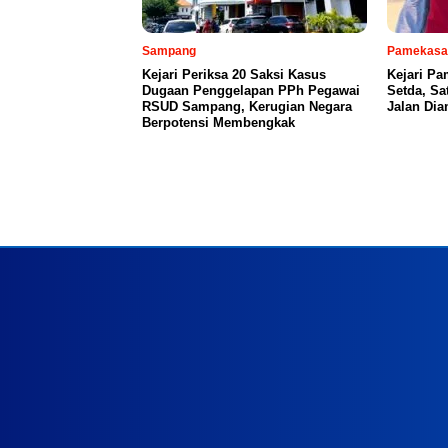
Sampang
Pamekasa
Kejari Periksa 20 Saksi Kasus
Kejari P
Dugaan Penggelapan PPh Pegawai
Setda, S
RSUD Sampang, Kerugian Negara
Jalan Di
Berpotensi Membengkak