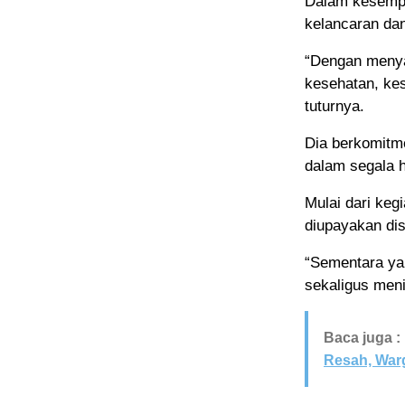
Dalam kesempat
kelancaran da
“Dengan menya
kesehatan, ke
tuturnya.
Dia berkomitm
dalam segala h
Mulai dari keg
diupayakan di
“Sementara ya
sekaligus men
Baca juga :
Resah, War