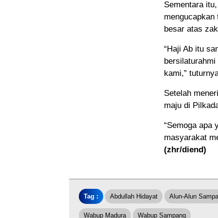
Sementara itu,
mengucapkan t
besar atas zak
“Haji Ab itu s
bersilaturahm
kami,” tuturnya
Setelah mener
maju di Pilka
“Semoga apa ya
masyarakat me
(zhr/diend)
Tag :
Abdullah Hidayat
Alun-Alun Samp
Wabup Madura
Wabup Sampang