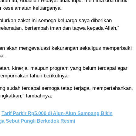
an itu, Abdullah Hidayat tidak luput meminta doa untuk
n keselamatan keluarganya.
lurkan zakat ini semoga keluarga saya diberikan
selamatan, bertambah iman dan taqwa kepada Allah,”
en akan mengevaluasi kekurangan sekaligus memperbaiki
al.
iatan, kinerja, maupun program yang belum tercapai agar
sempurnakan tahun berikutnya.
ng sudah tercapai semoga tetap terjaga, mempertahankan,
ingkatkan,” tambahnya.
Tarif Parkir Rp5.000 di Alun-Alun Sampang Bikin
ga Sebut Pungli Berkedok Resmi