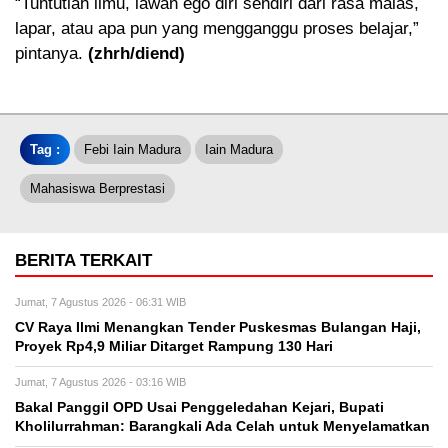
“Tuntutlah ilmu, lawan ego diri sendiri dari rasa malas,
lapar, atau apa pun yang mengganggu proses belajar,”
pintanya.
(zhrh/diend)
Tag :
Febi Iain Madura
Iain Madura
Mahasiswa Berprestasi
BERITA TERKAIT
Jumat, 7 Agustus 2026 - 06:31 WIB
CV Raya Ilmi Menangkan Tender Puskesmas Bulangan Haji,
Proyek Rp4,9 Miliar Ditarget Rampung 130 Hari
Jumat, 7 Agustus 2026 - 03:16 WIB
Bakal Panggil OPD Usai Penggeledahan Kejari, Bupati
Kholilurrahman: Barangkali Ada Celah untuk Menyelamatkan