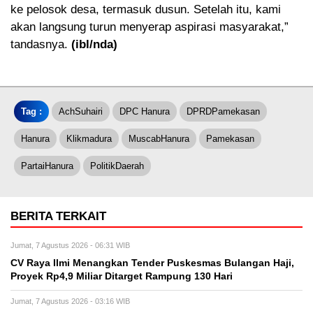
ke pelosok desa, termasuk dusun. Setelah itu, kami
akan langsung turun menyerap aspirasi masyarakat,”
tandasnya.
(ibl/nda)
Tag :
AchSuhairi
DPC Hanura
DPRDPamekasan
Hanura
Klikmadura
MuscabHanura
Pamekasan
PartaiHanura
PolitikDaerah
BERITA TERKAIT
Jumat, 7 Agustus 2026 - 06:31 WIB
CV Raya Ilmi Menangkan Tender Puskesmas Bulangan Haji,
Proyek Rp4,9 Miliar Ditarget Rampung 130 Hari
Jumat, 7 Agustus 2026 - 03:16 WIB