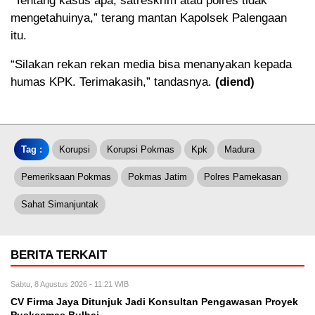
“Tentang kasus apa, satreskrim atau polres tidak
mengetahuinya,” terang mantan Kapolsek Palengaan
itu.
“Silakan rekan rekan media bisa menanyakan kepada
humas KPK. Terimakasih,” tandasnya.
(diend)
Tag :
Korupsi
Korupsi Pokmas
Kpk
Madura
Pemeriksaan Pokmas
Pokmas Jatim
Polres Pamekasan
Sahat Simanjuntak
BERITA TERKAIT
Sabtu, 8 Agustus 2026 - 11:21 WIB
CV Firma Jaya Ditunjuk Jadi Konsultan Pengawasan Proyek