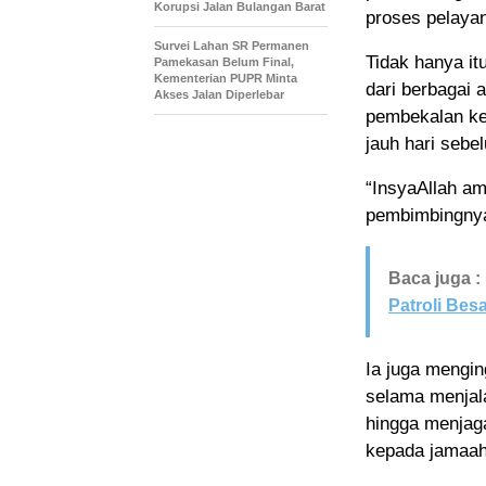
Korupsi Jalan Bulangan Barat
proses pelaya
Survei Lahan SR Permanen
Tidak hanya it
Pamekasan Belum Final,
Kementerian PUPR Minta
dari berbagai 
Akses Jalan Diperlebar
pembekalan ke
jauh hari sebe
“InsyaAllah a
pembimbingnya
Baca juga :
Patroli Bes
Ia juga mengin
selama menjala
hingga menjag
kepada jamaah