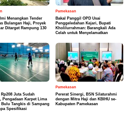
n
Pamekasan
Ilmi Menangkan Tender
Bakal Panggil OPD Usai
s Bulangan Haji, Proyek
Penggeledahan Kejari, Bupati
iar Ditarget Rampung 130
Kholilurrahman: Barangkali Ada
Celah untuk Menyelamatkan
Pamekasan
 Rp208 Juta Sudah
Pererat Sinergi, BSN Silaturahmi
n, Pengadaan Karpet Lima
dengan Mitra Haji dan KBIHU se-
 Bulu Tangkis di Sampang
Kabupaten Pamekasan
pa Spesifikasi