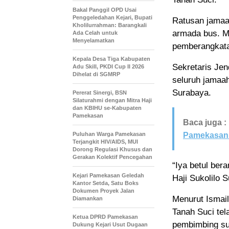
Bakal Panggil OPD Usai
Penggeledahan Kejari, Bupati
Ratusan jamaa
Kholilurrahman: Barangkali
armada bus. M
Ada Celah untuk
Menyelamatkan
pemberangkatan
Kepala Desa Tiga Kabupaten
Sekretaris Je
Adu Skill, PKDI Cup II 2026
Dihelat di SGMRP
seluruh jamaah
Surabaya.
Pererat Sinergi, BSN
Silaturahmi dengan Mitra Haji
dan KBIHU se-Kabupaten
Pamekasan
Baca juga :
Puluhan Warga Pamekasan
Pamekasan 
Terjangkit HIV/AIDS, MUI
Dorong Regulasi Khusus dan
Gerakan Kolektif Pencegahan
“Iya betul ber
Kejari Pamekasan Geledah
Haji Sukolilo 
Kantor Setda, Satu Boks
Dokumen Proyek Jalan
Menurut Ismai
Diamankan
Tanah Suci tel
Ketua DPRD Pamekasan
pembimbing su
Dukung Kejari Usut Dugaan