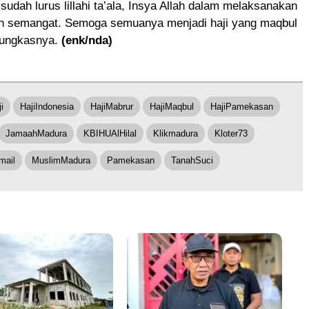
 sudah lurus lillahi ta’ala, Insya Allah dalam melaksanakan
n semangat. Semoga semuanya menjadi haji yang maqbul
pungkasnya.
(enk/nda)
i
HajiIndonesia
HajiMabrur
HajiMaqbul
HajiPamekasan
JamaahMadura
KBIHUAlHilal
Klikmadura
Kloter73
mail
MuslimMadura
Pamekasan
TanahSuci