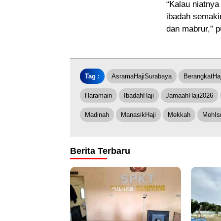
“Kalau niatnya
ibadah semaki
dan mabrur,” 
Tag :
AsramaHajiSurabaya
BerangkatHaj
Haramain
IbadahHaji
JamaahHaji2026
Madinah
ManasikHaji
Mekkah
MohIs
Berita Terbaru