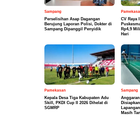
Sampang
Pamekasa
Perselisihan Asap Dagangan
CV Raya 
Berujung Laporan Polisi, Dokter di
Puskesma
Sampang Dipanggil Penyidik
Rp4,9 Mil
Hari
Pamekasan
Sampang
Kepala Desa Tiga Kabupaten Adu
Anggaran
Skill, PKDI Cup II 2026 Dihelat di
Disiapka
SGMRP
Lapangan
Masih Tan